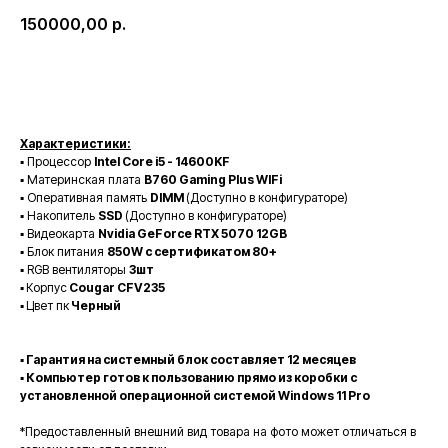
150000,00
р.
Купить сейчас
Характеристики:
▪️ Процессор
Intel Core i5 - 14600KF
▪️ Материнская плата
B760 Gaming Plus WIFi
▪️ Оперативная память
DIMM
(Доступно в конфигураторе)
▪️ Накопитель
SSD
(Доступно в конфигураторе)
▪️ Видеокарта
Nvidia GeForce RTX 5070 12GB
▪️ Блок питания
850W с сертификатом 80+
▪️ RGB вентиляторы
3шт
▪️
Корпус
Cougar CFV235
▪️
Цвет пк
Черный
▪️ Гарантия на системный блок составляет 12 месяцев
▪️ Компьютер готов к пользованию прямо из коробки с
установленной операционной системой Windows 11 Pro
*Предоставленный внешний вид товара на фото может отличаться в