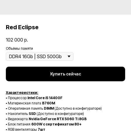
Red Eclipse
102 000
р.
Объёмы памяти
Купить сейчас
Характеристики:
▪️ Процессор
Intel Core i5 14400F
▪️ Материнская плата
B760M
▪️ Оперативная память
DIMM
(Доступно в конфигураторе)
▪️ Накопитель
SSD
(Доступно в конфигураторе)
▪️ Видеокарта
Nvidia GeForce RTX 5060 Ti 8GB
▪️ Блок питания
600W с сертификатом 80+
▪️ RGB вентиляторы
7шт