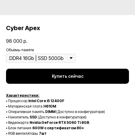
Cyber Apex
98 000
р.
Объёмы памяти
Купить сейчас
Характеристики:
▪️ Процессор
Intel Core i5 12400F
▪️ Материнская плата
H610M
▪️ Оперативная память
DIMM
(Доступно в конфигураторе)
▪️ Накопитель
SSD
(Доступно в конфигураторе)
▪️ Видеокарта
Nvidia GeForce RTX 5060 Ti 8GB
▪️ Блок питания
600W с сертификатом 80+
▪️ RGB вентиляторы
7шт